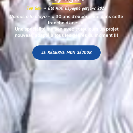
Top Gan
»
Été ADO Espagne garçons 2026
Vamos a la playa –
« 30 ans d’expérience dans cette
tranche d’âges ».
Une spécialité maison avec et toujours un projet
nouveau adapté à tous les délires du moment !!!
JE RÉSERVE MON SÉJOUR