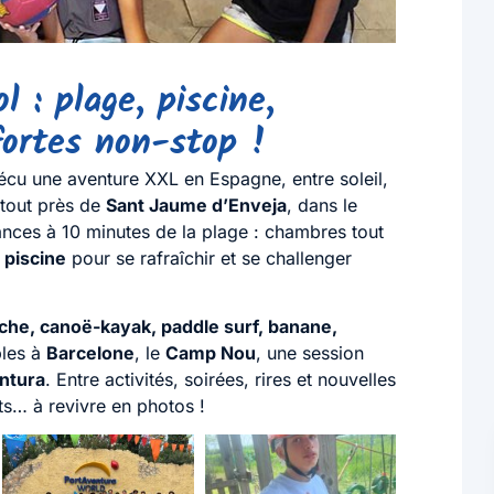
l : plage, piscine,
fortes non-stop !
écu une aventure XXL en Espagne, entre soleil,
 tout près de
Sant Jaume d’Enveja
, dans le
ances à 10 minutes de la plage : chambres tout
 piscine
pour se rafraîchir et se challenger
che, canoë-kayak, paddle surf, banane,
bles à
Barcelone
, le
Camp Nou
, une session
ntura
. Entre activités, soirées, rires et nouvelles
ts… à revivre en photos !