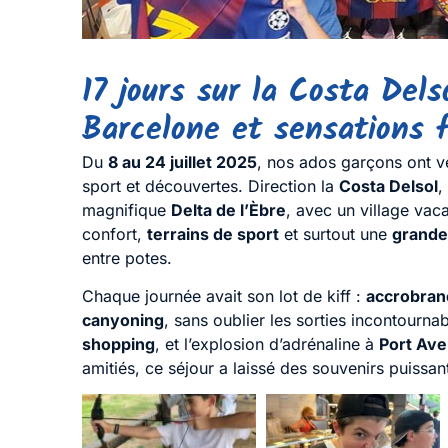
17 jours sur la Costa Delso
Barcelone et sensations 
Du
8 au 24 juillet 2025
, nos ados garçons ont v
sport et découvertes. Direction la
Costa Delsol
,
magnifique
Delta de l’Èbre
, avec un village vac
confort,
terrains de sport
et surtout une
grande
entre potes.
Chaque journée avait son lot de kiff :
accrobran
canyoning
, sans oublier les sorties incontourna
shopping
, et l’explosion d’adrénaline à
Port Ave
amitiés, ce séjour a laissé des souvenirs puissan